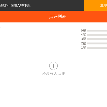
立即
泊啤汇供应链APP下载
点评列表
5星
4星
3星
2星
1星

还没有人点评