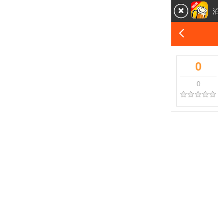


0
0