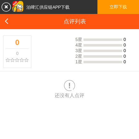

立即下载
泊啤汇供应链APP下载

点评列表
5星
0
0
4星
0
3星
0
0
2星
0
1星
0

还没有人点评