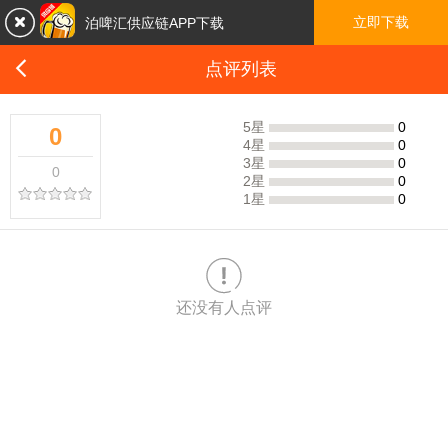

立即下载
泊啤汇供应链APP下载

点评列表
5星
0
0
4星
0
3星
0
0
2星
0
1星
0

还没有人点评