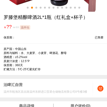
罗滕堡精酿啤酒2L*1瓶（红礼盒+杯子）
??
￥
￥??
温州仓
保质期：
已售罄
原产国：中国山东

原料与辅料：水、大麦芽、小麦芽、啤酒花、酵母

酒精度：≥5.2%vol

原麦汁浓度：12.5°P

保质期：360天

贮藏方法：5℃-25℃避光贮存
泊啤汇自营
温州市瓯海区昌吉路温州东耕进口贸易仓储物流有限公司8号楼3楼
商品详情
用户评价(0)