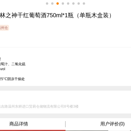
林之神干红葡萄酒750ml*1瓶（单瓶木盒装）
温州仓


萄汁、二氧化硫

ol

25°C阴凉干燥处
昌吉路温州东耕进口贸易仓储物流有限公司8号楼3楼
商品详情
用户评价(0)