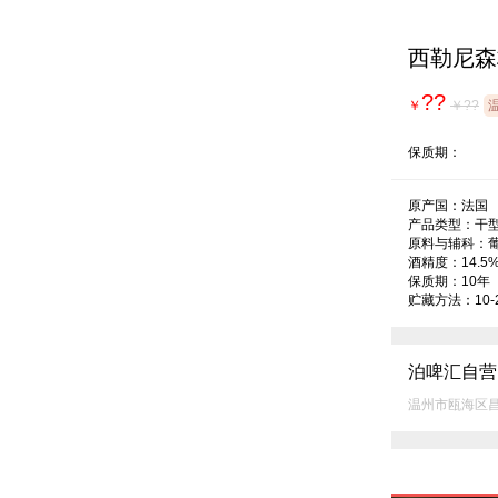
西勒尼森
??
￥
￥??
保质期：
原产国：法国

产品类型：干型
原料与辅科：葡
酒精度：14.5%v
保质期：10年

贮藏方法：10-
泊啤汇自营
温州市瓯海区