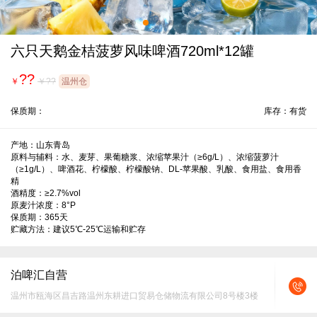
六只天鹅金桔菠萝风味啤酒720ml*12罐
??
￥
￥??
温州仓
保质期：
库存：有货
产地：山东青岛

原料与辅料：水、麦芽、果葡糖浆、浓缩苹果汁（≥6g/L）、浓缩菠萝汁
（≥1g/L）、啤酒花、柠檬酸、柠檬酸钠、DL-苹果酸、乳酸、食用盐、食用香
精

酒精度：≥2.7%vol

原麦汁浓度：8°P

保质期：365天

贮藏方法：建议5℃-25℃运输和贮存
泊啤汇自营
温州市瓯海区昌吉路温州东耕进口贸易仓储物流有限公司8号楼3楼