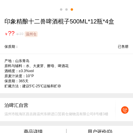
印象精酿十二兽啤酒棍子500ML*12瓶*4盒
??
￥
￥??
温州仓
保质期：
已售罄
产地：山东青岛

原料与辅料：水、大麦芽、酵母、啤酒花

酒精度：≥3.3%vol

原麦汁浓度：10°P

保质期：365天

贮藏方法：建议5℃-25℃运输和贮存
泊啤汇自营
温州市瓯海区昌吉路温州东耕进口贸易仓储物流有限公司8号楼3楼
商品详情
用户评价(0)