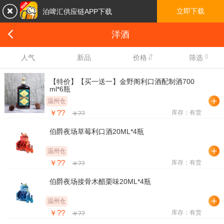

立即下载
泊啤汇供应链APP下载

洋酒

人气
新品
价格
筛选
【特价】【买一送一】金野阁利口酒配制酒700
ml*6瓶
温州仓
￥??
库存：有货
￥??
伯爵夜场草莓利口酒20ML*4瓶
温州仓
￥??
库存：有货
￥??
伯爵夜场接骨木醋栗味20ML*4瓶
温州仓
￥??
库存：有货
￥??