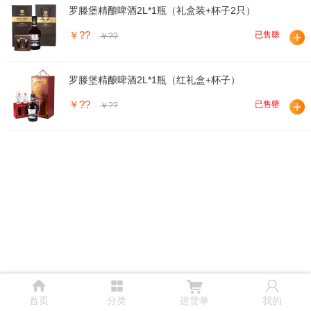
罗滕堡精酿啤酒2L*1瓶（礼盒装+杯子2只）
￥??
已售罄
￥??
罗滕堡精酿啤酒2L*1瓶（红礼盒+杯子）
￥??
已售罄
￥??




首页
分类
进货单
我的