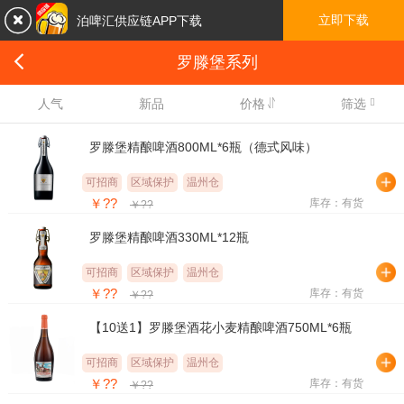

立即下载
泊啤汇供应链APP下载

罗滕堡系列

人气
新品
价格
筛选
罗滕堡精酿啤酒800ML*6瓶（德式风味）
可招商
区域保护
温州仓
￥??
库存：有货
￥??
罗滕堡精酿啤酒330ML*12瓶
可招商
区域保护
温州仓
￥??
库存：有货
￥??
【10送1】罗滕堡酒花小麦精酿啤酒750ML*6瓶
可招商
区域保护
温州仓
￥??
库存：有货
￥??