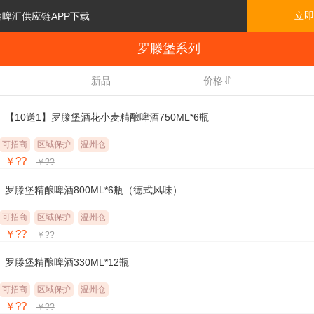
立即
泊啤汇供应链APP下载
罗滕堡系列

新品
价格
【10送1】罗滕堡酒花小麦精酿啤酒750ML*6瓶
可招商
区域保护
温州仓
￥??
￥??
罗滕堡精酿啤酒800ML*6瓶（德式风味）
可招商
区域保护
温州仓
￥??
￥??
罗滕堡精酿啤酒330ML*12瓶
可招商
区域保护
温州仓
￥??
￥??