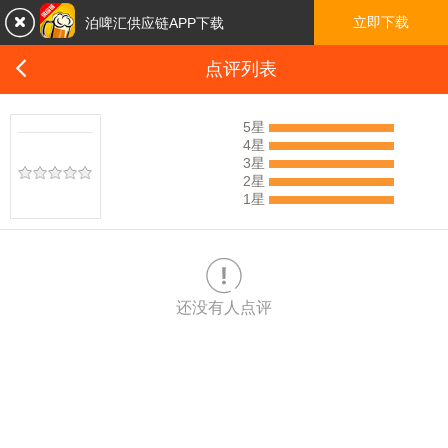

立即下载
泊啤汇供应链APP下载

点评列表
5星
4星
3星
2星
1星

还没有人点评