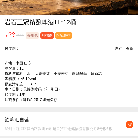
岩石王冠精酿啤酒1L*12桶
??
￥
￥??
温州仓
可招商
区域保护
保质期：
库存：有货
产地：中国 山东

净含量：1L

原料与辅料：水 、大麦麦芽、小麦麦芽、酿酒酵母、啤酒花

酒精度 ：≥5.1%vol

原麦汁浓度 ：13°P

生产日期：见罐体喷码（年 月 日）

保质期：1年

贮藏条件：建议5-25°C避光保存
泊啤汇自营
温州市瓯海区昌吉路温州东耕进口贸易仓储物流有限公司8号楼3楼