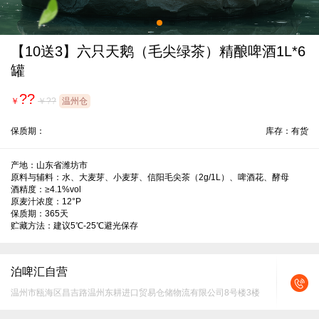
【10送3】六只天鹅（毛尖绿茶）精酿啤酒1L*6
罐
??
￥
￥??
温州仓
保质期：
库存：有货
产地：山东省潍坊市

原料与辅料：水、大麦芽、小麦芽、信阳毛尖茶（2g/1L）、啤酒花、酵母

酒精度：≥4.1%vol

原麦汁浓度：12°P

保质期：365天

贮藏方法：建议5℃-25℃避光保存
泊啤汇自营
温州市瓯海区昌吉路温州东耕进口贸易仓储物流有限公司8号楼3楼