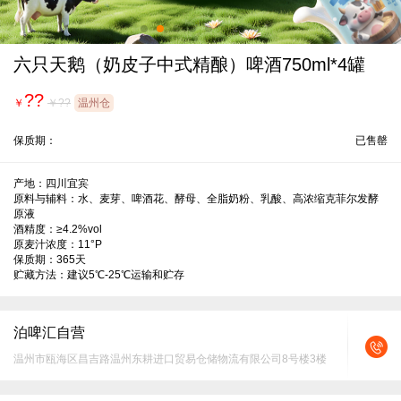
六只天鹅（奶皮子中式精酿）啤酒750ml*4罐
??
￥
￥??
温州仓
保质期：
已售罄
产地：四川宜宾

原料与辅料：水、麦芽、啤酒花、酵母、全脂奶粉、乳酸、高浓缩克菲尔发酵
原液

酒精度：≥4.2%vol

原麦汁浓度：11°P

保质期：365天

贮藏方法：建议5℃-25℃运输和贮存
泊啤汇自营
温州市瓯海区昌吉路温州东耕进口贸易仓储物流有限公司8号楼3楼