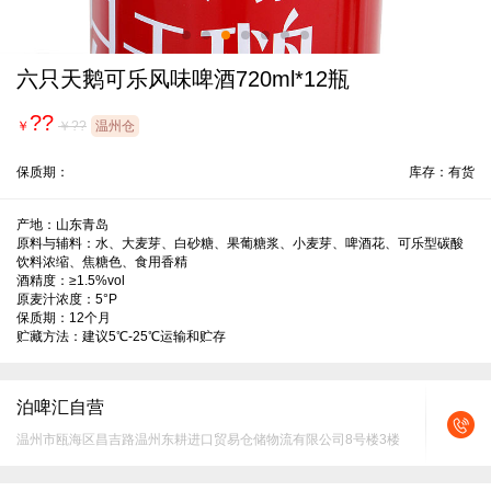
六只天鹅可乐风味啤酒720ml*12瓶
??
￥
￥??
温州仓
保质期：
库存：有货
产地：山东青岛

原料与辅料：水、大麦芽、白砂糖、果葡糖浆、小麦芽、啤酒花、可乐型碳酸
饮料浓缩、焦糖色、食用香精

酒精度：≥1.5%vol

原麦汁浓度：5°P

保质期：12个月

贮藏方法：建议5℃-25℃运输和贮存
泊啤汇自营
温州市瓯海区昌吉路温州东耕进口贸易仓储物流有限公司8号楼3楼