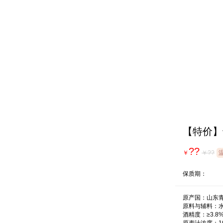
【特价】
??
￥
￥??
保质期：
原产国：山东青
原料与辅料：水
酒精度：≥3.8%v