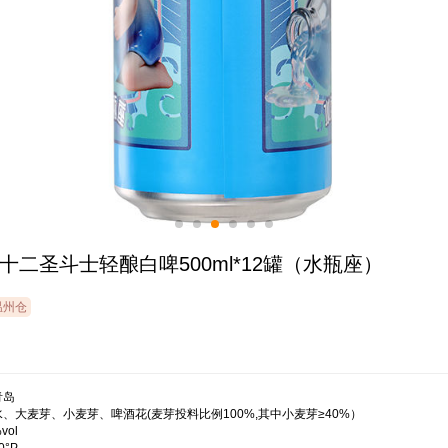
十二圣斗士轻酿白啤500ml*12罐（水瓶座）
温州仓
岛

、大麦芽、小麦芽、啤酒花(麦芽投料比例100%,其中小麦芽≥40%）

ol
