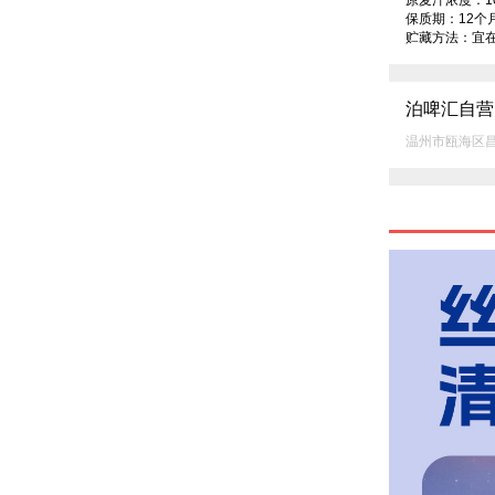
原麦汁浓度：10°
保质期：12个月
贮藏方法：宜在
泊啤汇自营
温州市瓯海区