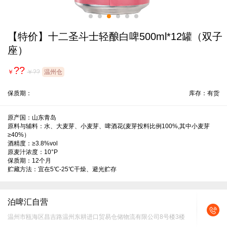
【特价】十二圣斗士轻酿白啤500ml*12罐（双子
座）
??
￥
￥??
温州仓
保质期：
库存：有货
原产国：山东青岛

原料与辅料：水、大麦芽、小麦芽、啤酒花(麦芽投料比例100%,其中小麦芽
≥40%）

酒精度：≥3.8%vol

原麦汁浓度：10°P

保质期：12个月

贮藏方法：宜在5℃-25℃干燥、避光贮存
泊啤汇自营
温州市瓯海区昌吉路温州东耕进口贸易仓储物流有限公司8号楼3楼