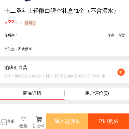
十二圣斗士轻酿白啤空礼盒*1个（不含酒水）
??
￥
￥??
温州仓
保质期：
库存：有货
泊啤汇自营
温州市瓯海区昌吉路温州东耕进口贸易仓储物流有限公司8号楼3楼
商品详情
用户评价(0)


加入进货单
立即购买
客服
收藏
进货单