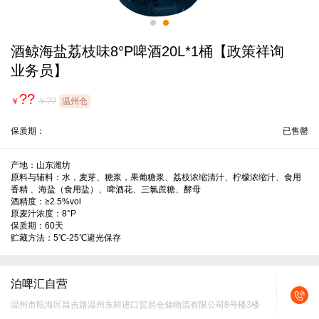
酒鲸海盐荔枝味8°P啤酒20L*1桶【政策祥询
业务员】
??
￥
￥??
温州仓
保质期：
已售罄
产地：山东潍坊

原料与辅料：水，麦芽、糖浆，果葡糖浆、荔枝浓缩清汁、柠檬浓缩汁、食用
香精 、海盐（食用盐）、啤酒花、三氯蔗糖、酵母

酒精度：≥2.5%vol

原麦汁浓度：8°P

保质期：60天

贮藏方法：5℃-25℃避光保存
泊啤汇自营
温州市瓯海区昌吉路温州东耕进口贸易仓储物流有限公司8号楼3楼