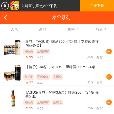

立即下载
泊啤汇供应链APP下载

泰谷系列

人气
新品
价格
筛选
泰谷（TAGUS）啤酒500ml*24罐【支持政策祥
询业务员】
可招商
区域保护
￥??
库存：有货
￥??
【特价】泰谷（TAGUS）黑啤酒500ml*24罐
可招商
区域保护
温州仓
￥??
库存：有货
￥??
TAGUS/泰谷（轻啤3.5度）啤酒250ml*24瓶 葡
萄牙版
可招商
区域保护
温州仓
￥??
库存：有货
￥??