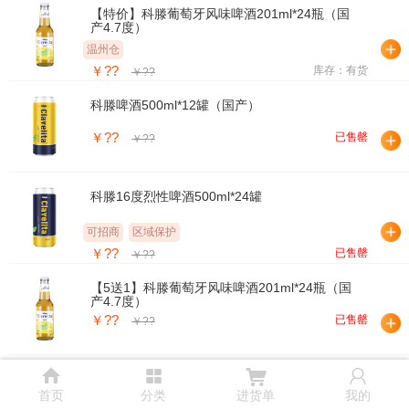
【特价】科滕葡萄牙风味啤酒201ml*24瓶（国
产4.7度）
温州仓
￥??
库存：有货
￥??
科滕啤酒500ml*12罐（国产）
￥??
已售罄
￥??
科滕16度烈性啤酒500ml*24罐
可招商
区域保护
￥??
已售罄
￥??
【5送1】科滕葡萄牙风味啤酒201ml*24瓶（国
产4.7度）
￥??
已售罄
￥??




首页
分类
进货单
我的