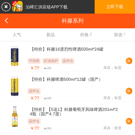

立即下载
泊啤汇供应链APP下载

科滕系列

人气
新品
价格
筛选
【特价】科滕16度烈性啤酒500ml*24罐
可招商
区域保护
温州仓
￥??
库存：有货
￥??
【特价】科滕啤酒500ml*12罐（国产）
温州仓
￥??
库存：有货
￥??
【特价】【5送1】科滕葡萄牙风味啤酒201ml*2
4瓶（国产4.7度）
温州仓
￥??
库存：有货
￥??