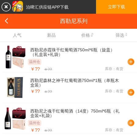

立即下载
泊啤汇供应链APP下载

西勒尼系列

人气
新品
价格
筛选
西勒尼赤霞珠干红葡萄酒750ml*6瓶（旋盖）
（礼盒装+礼袋）
温州仓
￥??
库存：有货
￥??
西勒尼森林之神干红葡萄酒750ml*1瓶（单瓶木
盒装）
￥??
库存：有货
￥??
西勒尼之魂干红葡萄酒（14度）750ml*6瓶（礼
盒装+礼袋）
温州仓
￥??
库存：有货
￥??