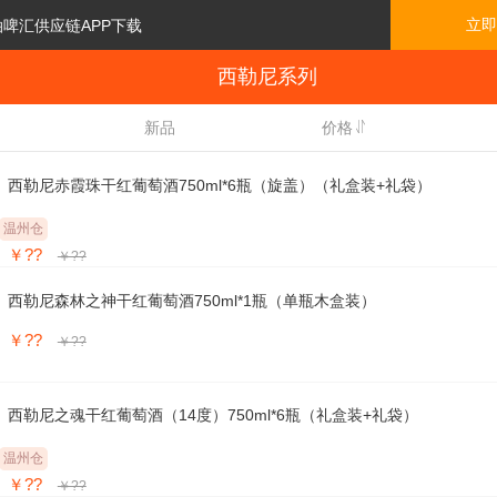
立即
泊啤汇供应链APP下载
西勒尼系列

新品
价格
西勒尼赤霞珠干红葡萄酒750ml*6瓶（旋盖）（礼盒装+礼袋）
温州仓
￥??
￥??
西勒尼森林之神干红葡萄酒750ml*1瓶（单瓶木盒装）
￥??
￥??
西勒尼之魂干红葡萄酒（14度）750ml*6瓶（礼盒装+礼袋）
温州仓
￥??
￥??