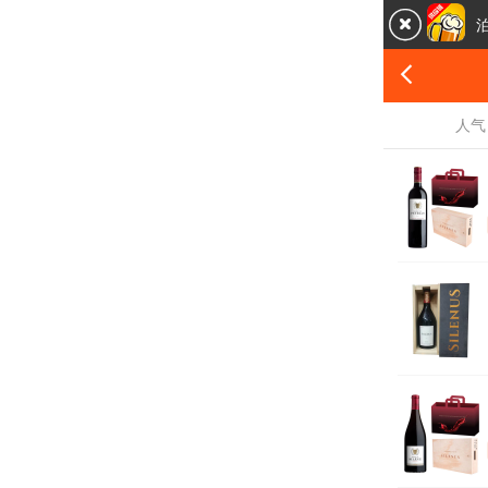


人气